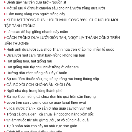
Bệnh gây hại trên dưa lưới- Nguồn st
Một số lưu ý kĩ thuật chuyên sâu cho nhà vườn trồng dưa lưới
Cẩm nang vàng cho người trồng cây
KĨ THUẬT TRỒNG DƯA LƯỚI THÀNH CÔNG 99%- CHO NGƯỜI MỚI
TẬP TÀNH TRỒNG
Làm sao để hạt giống nhanh nảy mầm
CÁCH TRỒNG DƯA LƯỚI GIÒN TAN, NGỌT LỊM THÀNH CÔNG TRÊN
SÂN THƯỢNG
Hình ảnh dưa lưới của shop Thanh nga trên khắp mọi miền tổ quốc
Dưa lưới ruột cam Nhật bản- trồng không kịp bán
Hạt giống hoa, hạt giống rau
Hạt giống dâu tây chịu nhiệt trồng ở Việt nam
Hướng dẫn cách trồng dâu tây Chuẩn
Sợ rau 'tắm' thuốc sâu, mẹ trẻ tự trồng rau trong thùng xốp
CẢI BÓ XÔI CON KHÔNG ĂN KHỎI LỚN
Ngôi nhà đẹp trong lòng thành phố
Bà mẹ 3 con trồng cà chua đen trĩu quả trên sân thượng
vườn trên sân thượng của cô giáo làng( theo eva)
5 loại nước thần kì có sẵn ở nhà giúp cây lớn vùn vụt
Trồng cà chua đen , cà chua lê ngọt cho hàng xóm sốc
tự làm thuốc trừ sâu gừng , tỏi , ớt vô cùng hiệu quả
Tự ủ phân bón cho cây tại nhà cực đơn giản