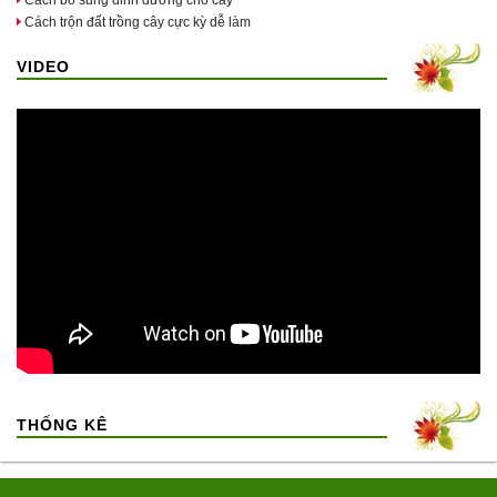
Cách bổ sung dinh dưỡng cho cây
Cách trộn đất trồng cây cực kỳ dễ làm
VIDEO
THỐNG KÊ