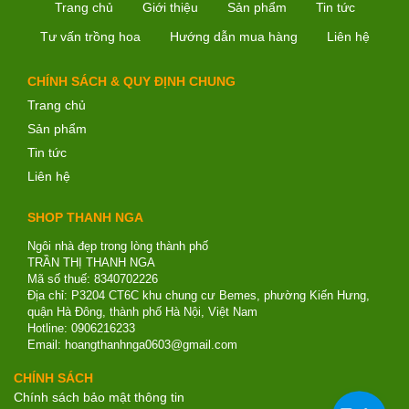
Trang chủ
Giới thiệu
Sản phẩm
Tin tức
Tư vấn trồng hoa
Hướng dẫn mua hàng
Liên hệ
CHÍNH SÁCH & QUY ĐỊNH CHUNG
Trang chủ
Sản phẩm
Tin tức
Liên hệ
SHOP THANH NGA
Ngôi nhà đẹp trong lòng thành phố
TRẦN THỊ THANH NGA
Mã số thuế: 8340702226
Địa chỉ: P3204 CT6C khu chung cư Bemes, phường Kiến Hưng,
quận Hà Đông, thành phố Hà Nội, Việt Nam
Hotline: 0906216233
Email: hoangthanhnga0603@gmail.com
CHÍNH SÁCH
Chính sách bảo mật thông tin