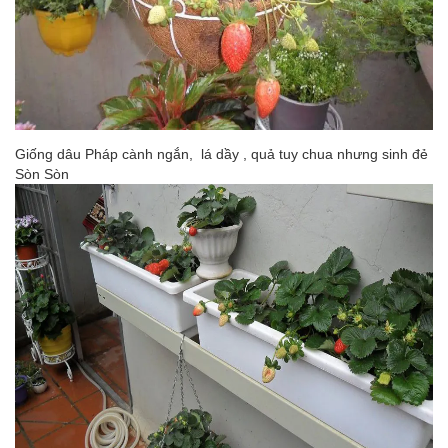
Giống dâu Pháp cành ngắn, lá dầy , quả tuy chua nhưng sinh đẻ
Sòn Sòn