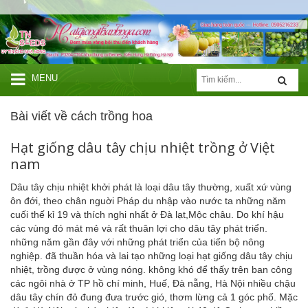
MENU
Bài viết về cách trồng hoa
Hạt giống dâu tây chịu nhiệt trồng ở Việt
nam
Dâu tây chịu nhiệt khởi phát là loại dâu tây thường, xuất xứ vùng
ôn đới, theo chân nguời Pháp du nhập vào nước ta những năm
cuối thế kỉ 19 và thích nghi nhất ở Đà lạt,Mộc châu. Do khí hậu
các vùng đó mát mẻ và rất thuân lợi cho dâu tây phát triển.
những năm gần đây với những phát triển của tiến bộ nông
nghiệp. đã thuần hóa và lai tạo những loại
hạt giống dâu tây chịu
nhiệt
, trồng được ở vùng nóng. không khó để thấy trên ban công
các ngôi nhà ở TP hồ chí minh, Huế, Đà nẵng, Hà Nội nhiều chậu
dâu tây chín đỏ đung đưa trước gió, thơm lừng cả 1 góc phố. Mặc