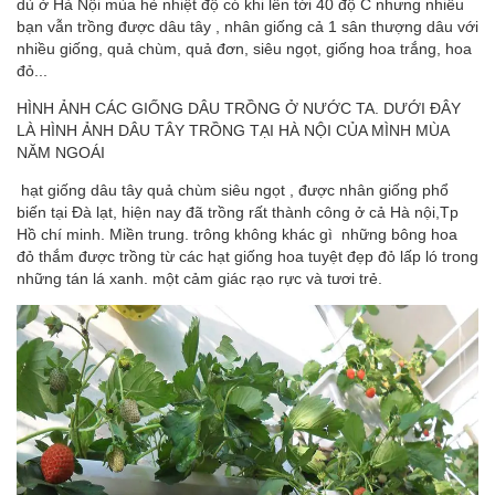
dù ở Hà Nội mùa hè nhiệt độ có khi lên tới 40 độ C nhưng nhiều
bạn vẫn trồng được dâu tây , nhân giống cả 1 sân thượng dâu với
nhiều giống, quả chùm, quả đơn, siêu ngọt, giống hoa trắng, hoa
đỏ...
HÌNH ẢNH CÁC GIỐNG DÂU TRỒNG Ở NƯỚC TA. DƯỚI ĐÂY
LÀ HÌNH ẢNH DÂU TÂY TRỒNG TẠI HÀ NỘI CỦA MÌNH MÙA
NĂM NGOÁI
hạt giống dâu tây
quả chùm siêu ngọt , được nhân giống phổ
biến tại Đà lạt, hiện nay đã trồng rất thành công ở cả Hà nội,Tp
Hồ chí minh. Miền trung. trông không khác gì những bông hoa
đỏ thắm được trồng từ các
hạt giống hoa
tuyệt đẹp đỏ lấp ló trong
những tán lá xanh. một cảm giác rạo rực và tươi trẻ.