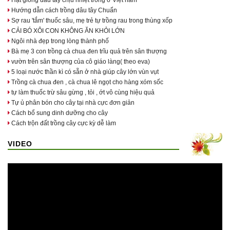
Hạt giống dâu tây chịu nhiệt trồng ở Việt nam
Hướng dẫn cách trồng dâu tây Chuẩn
Sợ rau 'tắm' thuốc sâu, mẹ trẻ tự trồng rau trong thùng xốp
CẢI BÓ XÔI CON KHÔNG ĂN KHỎI LỚN
Ngôi nhà đẹp trong lòng thành phố
Bà mẹ 3 con trồng cà chua đen trĩu quả trên sân thượng
vườn trên sân thượng của cô giáo làng( theo eva)
5 loại nước thần kì có sẵn ở nhà giúp cây lớn vùn vụt
Trồng cà chua đen , cà chua lê ngọt cho hàng xóm sốc
tự làm thuốc trừ sâu gừng , tỏi , ớt vô cùng hiệu quả
Tự ủ phân bón cho cây tại nhà cực đơn giản
Cách bổ sung dinh dưỡng cho cây
Cách trộn đất trồng cây cực kỳ dễ làm
VIDEO