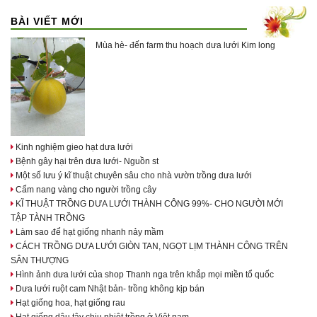
BÀI VIẾT MỚI
Mùa hè- đến farm thu hoạch dưa lưới Kim long
Kinh nghiệm gieo hạt dưa lưới
Bệnh gây hại trên dưa lưới- Nguồn st
Một số lưu ý kĩ thuật chuyên sâu cho nhà vườn trồng dưa lưới
Cẩm nang vàng cho người trồng cây
KĨ THUẬT TRỒNG DƯA LƯỚI THÀNH CÔNG 99%- CHO NGƯỜI MỚI
TẬP TÀNH TRỒNG
Làm sao để hạt giống nhanh nảy mầm
CÁCH TRỒNG DƯA LƯỚI GIÒN TAN, NGỌT LỊM THÀNH CÔNG TRÊN
SÂN THƯỢNG
Hình ảnh dưa lưới của shop Thanh nga trên khắp mọi miền tổ quốc
Dưa lưới ruột cam Nhật bản- trồng không kịp bán
Hạt giống hoa, hạt giống rau