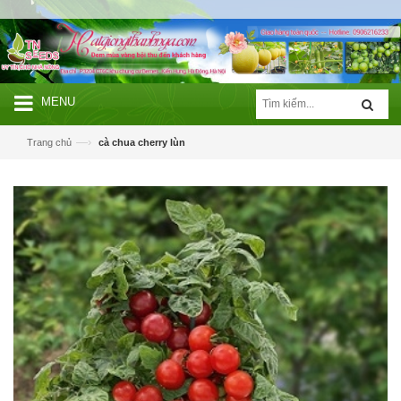
MENU
—›
Trang chủ
cà chua cherry lùn