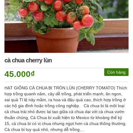
cà chua cherry lùn
45.000₫
Còn hàng
HẠT GIỐNG CÀ CHUA BI TRÒN LÙN (CHERRY TOMATO) Thích
hợp trồng quanh năm, cây dễ trồng, phát triển mạnh, ăn ngon,
sai quả Tỉ lệ nảy mầm, ra hoa và đậu quả cao, thích hợp trồng ở
các hộ gia đình hoặc trồng công nghiệp. Cà chua bi là một loại
cà chua trái nhỏ được lai tạo giữa cà chua dại với cà chua vườn
thuần chủng, Cà Chua bi xuất hiện từ Mexico từ khoảng thế kỷ
15, cà chua bi có vị chua nhưng ngọt hơn cà chua thông thường.
Cà chua bi tuy quả nhỏ, nhưng dễ trồng,...