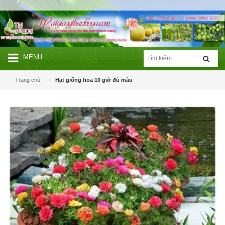
MENU
—›
Trang chủ
Hạt giống hoa 10 giờ đủ màu