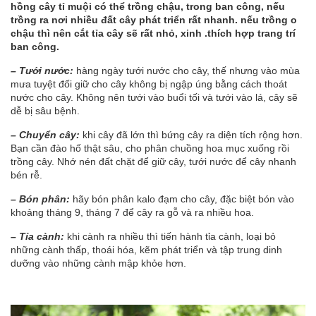
hồng cây tỉ muội có thể trồng chậu, trong ban công, nếu
trồng ra nơi nhiều đất cây phát triển rất nhanh. nếu trồng o
chậu thì nên cắt tỉa cây sẽ rất nhỏ, xinh .thích hợp trang trí
ban công.
– Tưới nước:
hàng ngày tưới nước cho cây, thế nhưng vào mùa
mưa tuyệt đối giữ cho cây không bị ngập úng bằng cách thoát
nước cho cây. Không nên tưới vào buổi tối và tưới vào lá, cây sẽ
dễ bị sâu bệnh.
– Chuyển cây:
khi cây đã lớn thì bứng cây ra diện tích rộng hơn.
Bạn cần đào hố thật sâu, cho phân chuồng hoa mục xuống rồi
trồng cây. Nhớ nén đất chặt để giữ cây, tưới nước để cây nhanh
bén rễ.
– Bón phân:
hãy bón phân kalo đạm cho cây, đặc biệt bón vào
khoảng tháng 9, tháng 7 để cây ra gỗ và ra nhiều hoa.
– Tỉa cành:
khi cành ra nhiều thì tiến hành tỉa cành, loại bỏ
những cành thấp, thoái hóa, kẽm phát triển và tập trung dinh
dưỡng vào những cành mập khỏe hơn.