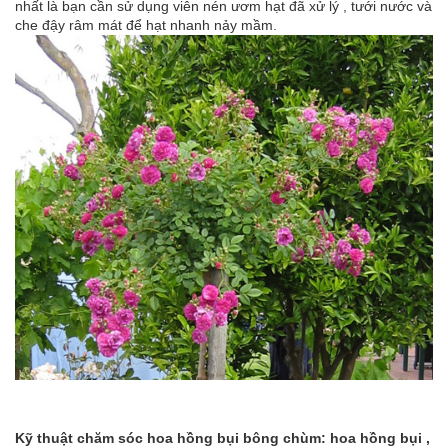
nhất là bạn cần sử dụng viên nén ươm hạt đã xử lý , tưới nước và
che đậy râm mát để hạt nhanh nảy mầm.
Kỹ thuật chăm sóc hoa hồng bụi bông chùm: hoa hồng bụi ,