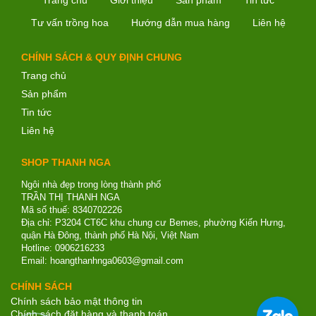
Trang chủ
Giới thiệu
Sản phẩm
Tin tức
Tư vấn trồng hoa
Hướng dẫn mua hàng
Liên hệ
CHÍNH SÁCH & QUY ĐỊNH CHUNG
Trang chủ
Sản phẩm
Tin tức
Liên hệ
SHOP THANH NGA
Ngôi nhà đẹp trong lòng thành phố
TRẦN THỊ THANH NGA
Mã số thuế: 8340702226
Địa chỉ: P3204 CT6C khu chung cư Bemes, phường Kiến Hưng,
quận Hà Đông, thành phố Hà Nội, Việt Nam
Hotline: 0906216233
Email: hoangthanhnga0603@gmail.com
CHÍNH SÁCH
Chính sách bảo mật thông tin
Chính sách đặt hàng và thanh toán