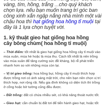
vàng, tím, hồng, trắng ...cho quý khách
chọn lựa. nếu bạn muốn trang trí góc ban
công xinh xắn ngập nắng nhà mình một vài
chậu hoa thì
hạt giống hoa hồng tỉ muội
tại
đây là 1 lựa chọn tuyệt vời.
1. kỹ thuật gieo hạt giống hoa hồng
cây bông chùm( hoa hồng tỉ muội)
– Thời điểm:
tốt nhất là gieo hạt giống hoa hồng cây tỉ muội vào
mùa xuân, mùa hè hoặc là mùa thu. Cách tốt nhất là nên trồng
vào mùa xuân để tăng cường sức đề kháng, bộ rễ phát triển
nhanh hơn so với những mùa còn lại.
– Vị trí gieo trồng:
hoa hồng bụi, hồng cây tỉ muội thích hợp
được trồng nơi có ánh sáng mặt trời, cho nên bạn nên chọn vị trí
thích hợp, nơi rộng rãi. Nếu gia đình không có diện tích thì trồng
ở cổng hoặc bờ tường cũng đều được.
– Đất trồng:
đất có chứa nhiều sét, có khả năng thoát nước tốt.
– Gieo hạt:
cần chuẩn bị đất tơi để tiến hành gieo hạt, hoặc tốt