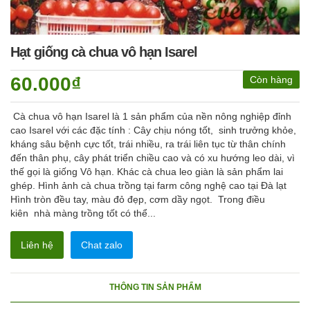
Hạt giống cà chua vô hạn Isarel
60.000₫
Còn hàng
Cà chua vô hạn Isarel là 1 sản phẩm của nền nông nghiệp đỉnh
cao Isarel với các đặc tính : Cây chịu nóng tốt, sinh trưởng khỏe,
kháng sâu bệnh cực tốt, trái nhiều, ra trái liên tục từ thân chính
đến thân phụ, cây phát triển chiều cao và có xu hướng leo dài, vì
thế gọi là giống Vô hạn. Khác cà chua leo giàn là sản phẩm lai
ghép. Hình ảnh cà chua trồng tại farm công nghệ cao tại Đà lạt
Hình tròn đều tay, màu đỏ đẹp, cơm dầy ngọt. Trong điều
kiên nhà màng trồng tốt có thể...
Liên hệ
Chat zalo
THÔNG TIN SẢN PHẨM