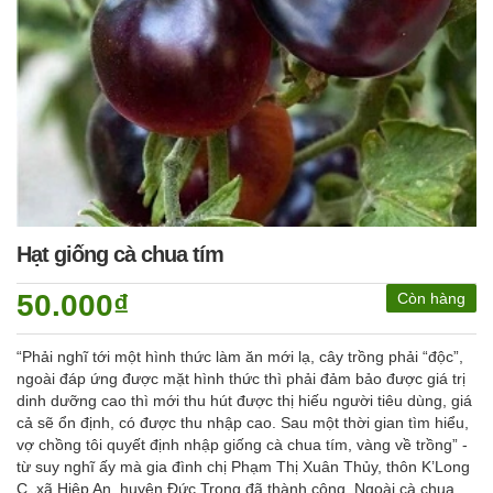
Hạt giống cà chua tím
50.000₫
Còn hàng
“Phải nghĩ tới một hình thức làm ăn mới lạ, cây trồng phải “độc”,
ngoài đáp ứng được mặt hình thức thì phải đảm bảo được giá trị
dinh dưỡng cao thì mới thu hút được thị hiếu người tiêu dùng, giá
cả sẽ ổn định, có được thu nhập cao. Sau một thời gian tìm hiểu,
vợ chồng tôi quyết định nhập giống cà chua tím, vàng về trồng” -
từ suy nghĩ ấy mà gia đình chị Phạm Thị Xuân Thủy, thôn K’Long
C, xã Hiệp An, huyện Đức Trọng đã thành công. Ngoài cà chua