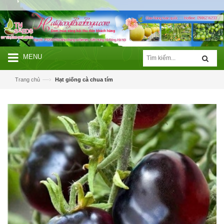
MENU
—›
Trang chủ
Hạt giống cà chua tím