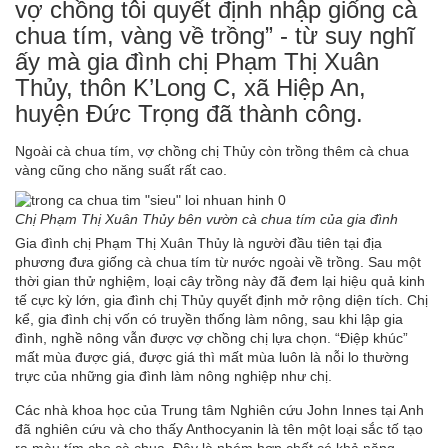
vợ chồng tôi quyết định nhập giống cà
chua tím, vàng về trồng” - từ suy nghĩ
ấy mà gia đình chị Phạm Thị Xuân
Thủy, thôn K’Long C, xã Hiệp An,
huyện Đức Trọng đã thành công.
Ngoài cà chua tím, vợ chồng chị Thủy còn trồng thêm cà chua
vàng cũng cho năng suất rất cao.
Chị Phạm Thị Xuân Thủy bên vườn cà chua tím của gia đình
Gia đình chị Phạm Thị Xuân Thủy là người đầu tiên tại địa
phương đưa giống cà chua tím từ nước ngoài về trồng. Sau một
thời gian thử nghiệm, loại cây trồng này đã đem lại hiệu quả kinh
tế cực kỳ lớn, gia đình chị Thủy quyết định mở rộng diện tích. Chị
kể, gia đình chị vốn có truyền thống làm nông, sau khi lập gia
đình, nghề nông vẫn được vợ chồng chị lựa chọn. “Điệp khúc”
mất mùa được giá, được giá thì mất mùa luôn là nỗi lo thường
trực của những gia đình làm nông nghiệp như chị.
Các nhà khoa học của Trung tâm Nghiên cứu John Innes tại Anh
đã nghiên cứu và cho thấy Anthocyanin là tên một loại sắc tố tạo
ra màu tím cho cà chua. Đây là nhóm hợp chất có khả năng