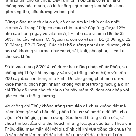
chống oxy hóa mạnh, có khả năng ngừa hàng loạt bệnh - bao
gồm ung thư, tiểu đường và béo phì.
Cũng giống như cà chua đỏ, cà chua tím khi chín chứa nhiều
vitamin A. Trong 100g cà chua chín tươi sẽ đáp ứng được 13%
nhu cầu hàng ngày về vitamin A, 8% nhu cầu vitamin B6, từ 33-
50% nhu cầu vitamin C. Ngoài ra, còn có vitamin B1 (0,06mg), B2
(0,04mg), PP (0,5mg). Các chất bổ dưỡng như đạm, đường, chất
béo và khoáng vi lượng như canxi, sắt, kali, phosphor,… có lợi
cho sức khỏe.
Đó là vào tháng 8/2014, có được hạt giống nhập về từ Pháp, vợ
chồng chị Thủy bắt tay ngay vào việc trồng thử nghiệm với trên
200 cây đầu tiên trong nhà kính. Để cho giống phát triển được
khỏe mạnh, thích nghi nhanh chóng với môi trường mới, gia đình
chị Thủy đã ươm cho cà chua tím nảy mầm rồi đem cắt ghép với
gốc cà chua thông thường.
Vợ chồng chị Thủy không trồng trực tiếp cà chua xuống đất mà
trồng từng gốc vào bầu đất, phân hữu cơ và sơ dừa để tiện cho
việc tưới nhỏ giọt, phun sương. Sau hơn 3 tháng chăm sóc, cà
chua tím bắt đầu cho thu hoạch những lứa quả đầu tiên. Theo chị
Thủy, điều may mắn đối với gia đình chị khi vừa trồng cà chua tím
là sản phẩm làm ra tới đâu bán hết ngay tới đó, thậm chí còn