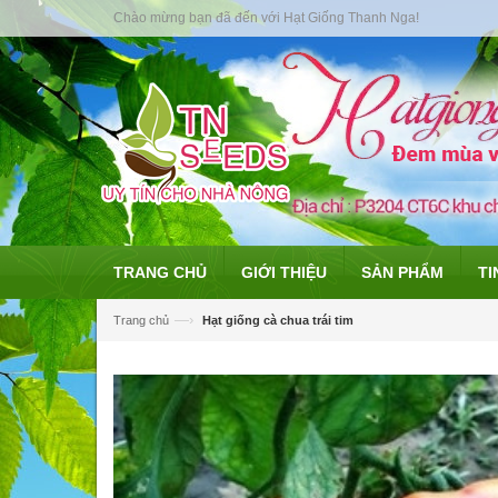
Chào mừng bạn đã đến với Hạt Giống Thanh Nga!
TRANG CHỦ
GIỚI THIỆU
SẢN PHẨM
TI
—›
Trang chủ
Hạt giống cà chua trái tim