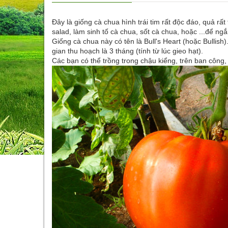
Đây là giống
cà chua hình trái tim
rất độc đáo, quả rất
salad, làm sinh tố cà chua, sốt cà chua, hoặc ...để ng
Giống cà chua này có tên là Bull's Heart (hoặc Bullish
gian thu hoạch là 3 tháng (tính từ lúc gieo hạt).
Các bạn có thể trồng trong chậu kiểng, trên ban côn