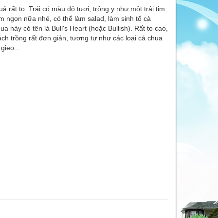
uả rất to. Trái có màu đỏ tươi, trông y như một trái tim
 ngon nữa nhé, có thể làm salad, làm sinh tố cà
a này có tên là Bull's Heart (hoặc Bullish). Rất to cao,
ách trồng rất đơn giản, tương tự như các loại cà chua
gieo...