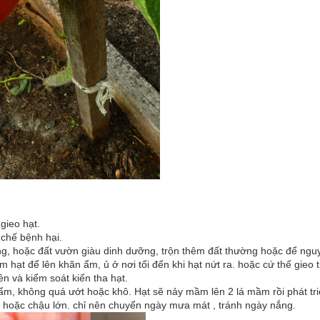
gieo hạt.
chế bệnh hại.
ng, hoặc đất vườn giàu dinh dưỡng, trộn thêm đất thường hoặc để nguy
hạt để lên khăn ẩm, ủ ở nơi tối đến khi hạt nứt ra. hoặc cứ thế gieo
ên và kiểm soát kiến tha hạt.
m, không quá ướt hoặc khô. Hạt sẽ nảy mầm lên 2 lá mầm rồi phát triển
n hoặc chậu lớn. chỉ nên chuyển ngày mưa mát , tránh ngày nắng.