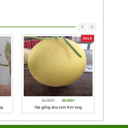
SALE
65.000₫
60.000₫
ng
Hạt giống dưa lưới Kim long