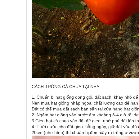
CÁCH TRỒNG CÀ CHUA TẠI NHÀ
1. Chuẩn bị hạt giống đóng gói, đất sạch, khay nhỏ để 
Nên mua hạt giống nhập ngoại chất lượng cao để hạn 
Đất có thể mua đất sạch bán sẵn tại cửa hàng hạt giố
2. Ngâm hạt giống vào nước ấm khoảng 3-4 giờ rồi đem 
3.Gieo hạt cà chua vào đất để gieo. nhớ phủ đất lên tr
4. Tưới nước cho đất gieo hằng ngày, giữ đất vừa đủ ẩ
20cm (như hình) thì chuẩn bị đem cây ra trồng ở vườ