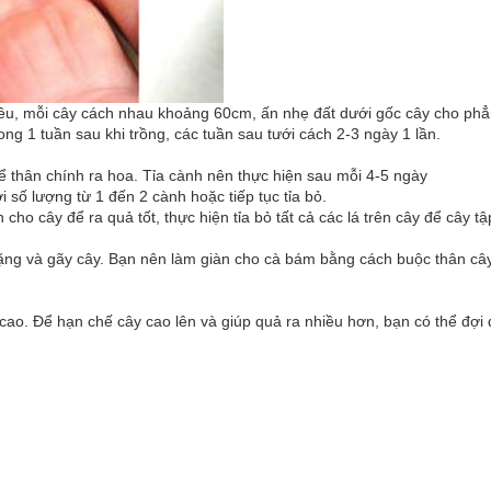
ều, mỗi cây cách nhau khoảng 60cm, ấn nhẹ đất dưới gốc cây cho phẳng
ong 1 tuần sau khi trồng, các tuần sau tưới cách 2-3 ngày 1 lần.
ể thân chính ra hoa. Tỉa cành nên thực hiện sau mỗi 4-5 ngày
i số lượng từ 1 đến 2 cành hoặc tiếp tục tỉa bỏ.
ho cây để ra quả tốt, thực hiện tỉa bỏ tất cả các lá trên cây để cây tậ
 nặng và gãy cây. Bạn nên làm giàn cho cà bám bằng cách buộc thân c
 cao. Để hạn chế cây cao lên và giúp quả ra nhiều hơn, bạn có thể đợi 