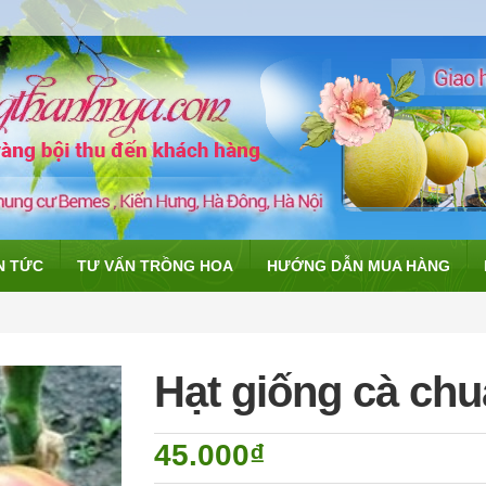
N TỨC
TƯ VẤN TRỒNG HOA
HƯỚNG DẪN MUA HÀNG
Hạt giống cà chua
45.000₫