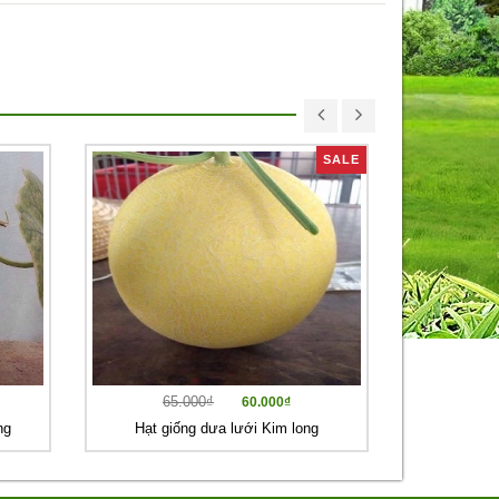
SALE
65.000₫
60.000₫
ng
Hạt giống dưa lưới Kim long