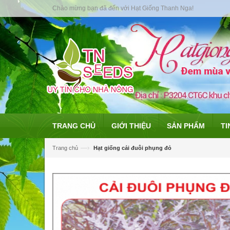
Chào mừng bạn đã đến với Hạt Giống Thanh Nga!
TRANG CHỦ
GIỚI THIỆU
SẢN PHẨM
TI
—›
Trang chủ
Hạt giống cải đuôi phụng đỏ