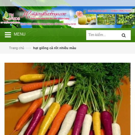
MENU
—›
Trang chủ
hạt giống cà rốt nhiều màu